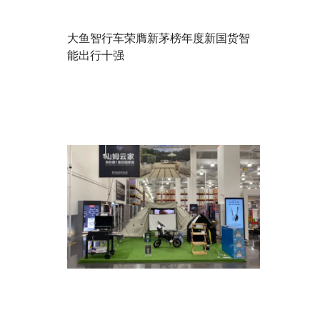
大鱼智行车荣膺新茅榜年度新国货智
能出行十强