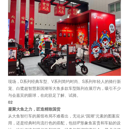
现场，D系列经典车型、V系列简约时尚、S系列年轻人的骑行新
宠、白鹭超智慧新国潮等大鱼多款车型陈列在展厅内，吸引不少
与会嘉宾的眼球，在此驻足了解、试骑。
02
凝聚大鱼之力，匠造精致国货
从大鱼智行车的展馆布局不难看出，无论从“国潮”元素的图案应
用，还是经典时尚流行色的搭配，包括IP形象鱼富贵和车贴的设