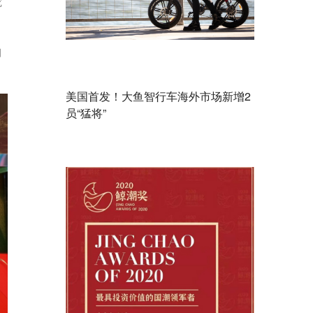
究
细
美国首发！大鱼智行车海外市场新增2
员“猛将”