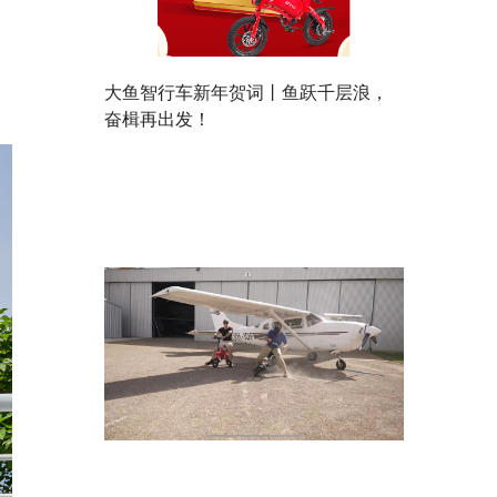
大鱼智行车新年贺词丨鱼跃千层浪，
奋楫再出发！