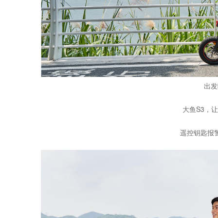
出发
大鱼S3，
遥控钥匙报