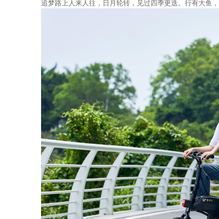
追梦路上人来人往，日月轮转，见过四季更迭。行有大鱼，