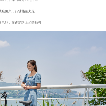
3续航更久，行驶能量充足
锂电池，在逐梦路上尽情驰骋