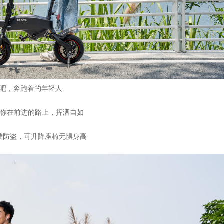
吧，奔跑着的年轻人
让你在前进的路上，挥洒自如
警防盗，可升降座椅无惧身高