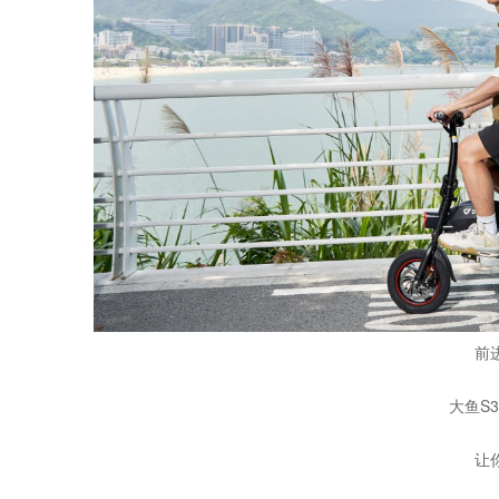
前
大鱼S
让