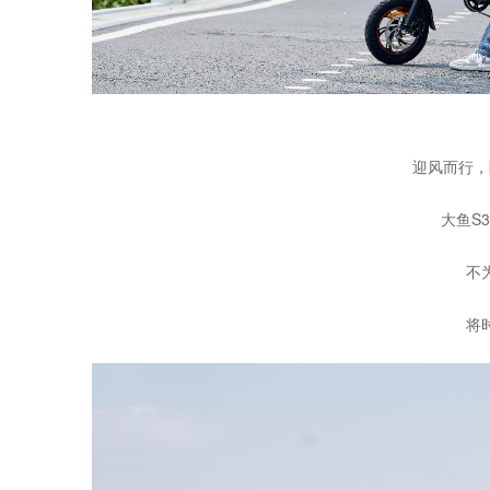
迎风而行，
大鱼S
不
将