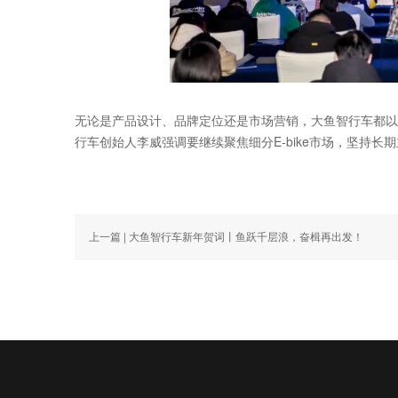
无论是产品设计、品牌定位还是市场营销，大鱼智行车都以
行车创始人李威强调要继续聚焦细分E-bike市场，坚持长
上一篇
| 大鱼智行车新年贺词丨鱼跃千层浪，奋楫再出发！