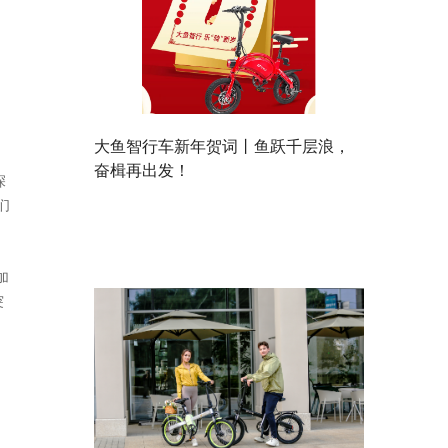
大鱼智行车新年贺词丨鱼跃千层浪，
奋楫再出发！
深
们
加
突