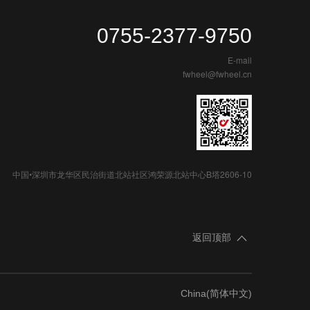
0755-2377-9750
E-mail
fwheel@fwheel.cn
中国•深圳市龙华区民治街道北站社区鸿荣源北站中心B塔2606-10
返回顶部
China(简体中文)