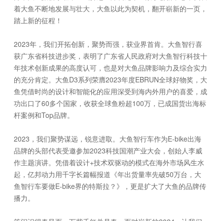
着大鱼不断地发展与壮大，大鱼以此为契机，翻开崭新的一页，
踏上新的征程！
2023年，我们开拓创新，聚势而强，获业界首肯。大鱼智行喜
获广东省科技进步奖，表明了广东省人民政府对大鱼智行科技十
年技术创新成果的高度认可，也是对大鱼品牌影响力及综合实力
的充分肯定。大鱼D3系列荣膺2023年度EBRUN全球好物奖，大
鱼凭借时尚的设计和智能化的应用深受到海内外用户的喜爱，成
功出口了60多个国家，收获全球鱼粉超100万，已成国货出海标
杆案例和Top品牌。
2023，我们聚势谋远，锐意进取。大鱼智行车作为E-bike出海
品牌的头部代表受邀参加2023科技国潮产业大会，创始人李威
作主题演讲。凭借着设计+技术双驱动的模式在海外市场风生水
起，亿邦动力用千字长篇幅报道《年出货量率先破50万台，大
鱼智行车要做E-bike界的特斯拉？》，更是扩大了大鱼的品牌传
播力。