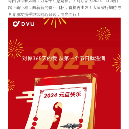
等闲识得春风面，万紫千红总是春。面对崭新的2024，让我们
踏上新征程，向着新的奋斗目标，奋楫再出发！大鱼智行期待与
各界朋友携手继续同心致远，向光而行！