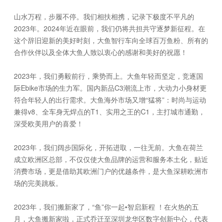
山水万程，步履不停。我们相扶相携，记录下极度不平凡的
2023年。2024年近在眼前，我们仍将共担共守逐梦新征程。在
这个辞旧迎新的美好时刻，大鱼智行车向全球百万鱼粉、所有的
合作伙伴以及全体大鱼人致以衷心的感谢和美好的祝愿！
2023年，我们勇毅前行，乘势而上。大鱼年轻而坚定，竞逐国
际Ebike市场的生力军。国内新品C3潮流上市，大动力小身材更
符合年轻人的出行需求。大鱼海外市场又增“猛将”：时尚与运动
兼得v8、全车身无焊点的T1、实用之王的C1，主打城市通勤，
深受欧美用户的喜爱！
2023年，我们阔步国际化，开拓进取，一往无前。大鱼在荷兰
成立欧洲区总部，不仅仅使大鱼品牌的运营和服务本土化，贴近
消费市场，更是借助其欧洲门户的优越条件，是大鱼深耕欧洲市
场的完美跳板。
2023年，我们搬新家了，“鱼”你一起•智启新程 ！在火热的五
月，大鱼搬新家啦，正式乔迁至深圳龙华区数字创新中心，代表